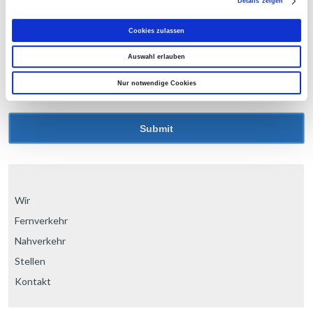
Details zeigen
Cookies zulassen
Auswahl erlauben
Name, E-Mail-Adresse und Website in diesem
Browser für meinen nächsten Kommentar speichern.
Nur notwendige Cookies
Wir
Fernverkehr
Nahverkehr
Stellen
Kontakt