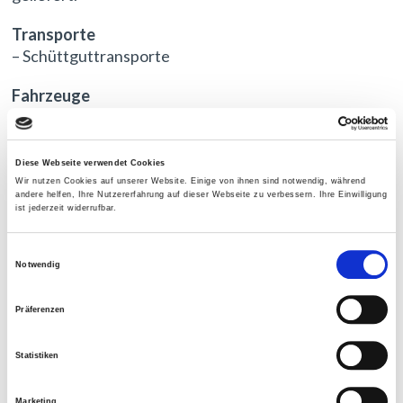
Transporte
– Schüttguttransporte
Fahrzeuge
– Tandemhängerzüge (Allrad und/oder Bordmatik)
– Kippsattel (auch thermoisoliert)
– 3-Achser
Diese Webseite verwendet Cookies
– 4-Achser (auch thermoisoliert)
Wir nutzen Cookies auf unserer Website. Einige von ihnen sind notwendig, während
andere helfen, Ihre Nutzererfahrung auf dieser Webseite zu verbessern. Ihre Einwilligung
ist jederzeit widerrufbar.
Einwilligungsauswahl
Notwendig
Präferenzen
Statistiken
Dreiachser
Tandemhängerzüge
Marketing