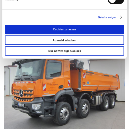
Details zeigen
Cookies zulassen
Thermosattel
Vierachser
Auswahl erlauben
Nur notwendige Cookies